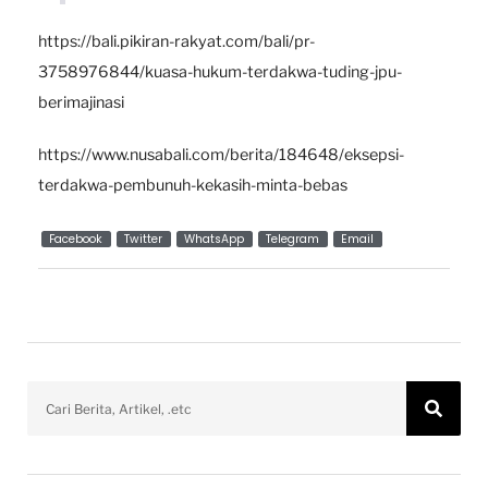
https://bali.pikiran-rakyat.com/bali/pr-
3758976844/kuasa-hukum-terdakwa-tuding-jpu-
berimajinasi
https://www.nusabali.com/berita/184648/eksepsi-
terdakwa-pembunuh-kekasih-minta-bebas
Facebook
Twitter
WhatsApp
Telegram
Email