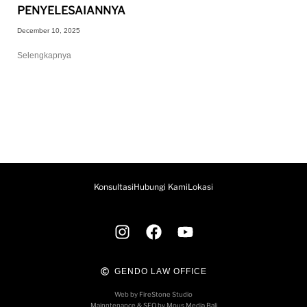
PENYELESAIANNYA
December 10, 2025
Selengkapnya
Konsultasi
Hubungi Kami
Lokasi
GENDO LAW OFFICE
Web by FireStone Studio
Mainntenance & SEO by Mous Media Bali