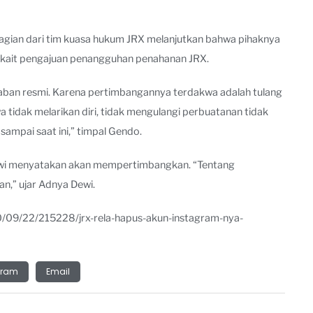
bagian dari tim kuasa hukum JRX melanjutkan bahwa pihaknya
rkait pengajuan penangguhan penahanan JRX.
aban resmi. Karena pertimbangannya terdakwa adalah tulang
tidak melarikan diri, tidak mengulangi perbuatanan tidak
ampai saat ini,” timpal Gendo.
Dewi menyatakan akan mempertimbangkan. “Tentang
n,” ujar Adnya Dewi.
/09/22/215228/jrx-rela-hapus-akun-instagram-nya-
gram
Email