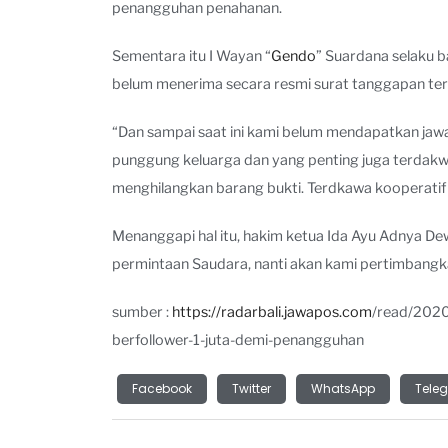
penangguhan penahanan.
Sementara itu I Wayan “
Gendo
” Suardana selaku 
belum menerima secara resmi surat tanggapan te
“Dan sampai saat ini kami belum mendapatkan jaw
punggung keluarga dan yang penting juga terdakwa 
menghilangkan barang bukti. Terdkawa kooperatif s
Menanggapi hal itu, hakim ketua Ida Ayu Adnya 
permintaan Saudara, nanti akan kami pertimbangka
sumber :
https://radarbali.jawapos.com
/read/2020
berfollower-1-juta-demi-penangguhan
Facebook
Twitter
WhatsApp
Tele