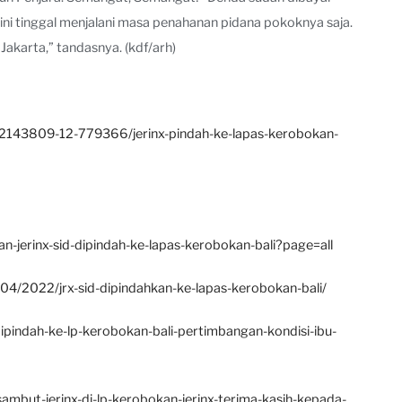
t ini tinggal menjalani masa penahanan pidana pokoknya saja.
Jakarta,” tandasnya. (kdf/arh)
2143809-12-779366/jerinx-pindah-ke-lapas-kerobokan-
-jerinx-sid-dipindah-ke-lapas-kerobokan-bali?page=all
04/2022/jrx-sid-dipindahkan-ke-lapas-kerobokan-bali/
ipindah-ke-lp-kerobokan-bali-pertimbangan-kondisi-ibu-
mbut-jerinx-di-lp-kerobokan-jerinx-terima-kasih-kepada-