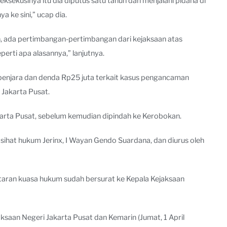
 eksekusinya itu dia diputus satu tahun dan menjalani pidana di
ke sini,” ucap dia.
in, ada pertimbangan-pertimbangan dari kejaksaan atas
erti apa alasannya,” lanjutnya.
n penjara dan denda Rp25 juta terkait kasus pengancaman
Jakarta Pusat.
karta Pusat, sebelum kemudian dipindah ke Kerobokan.
ihat hukum Jerinx, I Wayan Gendo Suardana, dan diurus oleh
aran kuasa hukum sudah bersurat ke Kepala Kejaksaan
ksaan Negeri Jakarta Pusat dan Kemarin (Jumat, 1 April