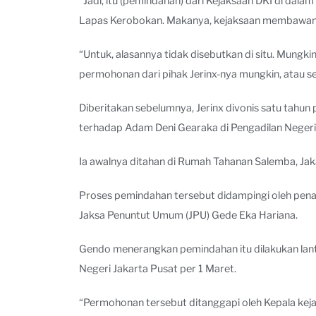
“Jadi, itu (pemindahan) dari Kejaksaan DKI di dalam
Lapas Kerobokan. Makanya, kejaksaan membawanya 
“Untuk, alasannya tidak disebutkan di situ. Mungk
permohonan dari pihak Jerinx-nya mungkin, atau sep
Diberitakan sebelumnya, Jerinx divonis satu tahu
terhadap Adam Deni Gearaka di Pengadilan Negeri 
Ia awalnya ditahan di Rumah Tahanan Salemba, Ja
Proses pemindahan tersebut didampingi oleh penas
Jaksa Penuntut Umum (JPU) Gede Eka Hariana.
Gendo menerangkan pemindahan itu dilakukan lant
Negeri Jakarta Pusat per 1 Maret.
“Permohonan tersebut ditanggapi oleh Kepala keja