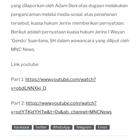
yang dilaporkan oleh Adam Deni atas dugaan melakukan
pengancaman melalui media sosial. atas penahanan
tersebut, kuasa hukum Jerinx memberikan pernyataan.
Berikut adalah pernyataan kuasa hukum Jerinx I Wayan
‘Gendo’ Suardana, SH dalam wawancara yang diliput oleh
MNC News.
Link youtube:
Part 1:
https://www.youtube.com/watch?
v=obdLNNXkj_Q
Part 2:
https://www.youtube.com/watch?
v=pdYTKjdYHTw&t=0s&ab_channel=MNCNews
Facebook
Twitter
WhatsApp
Telegram
Email