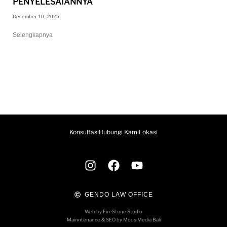
PENYELESAIANNYA
December 10, 2025
Selengkapnya
Konsultasi
Hubungi Kami
Lokasi
GENDO LAW OFFICE
Web by FireStone Studio
Mainntenance & SEO by Mous Media Bali