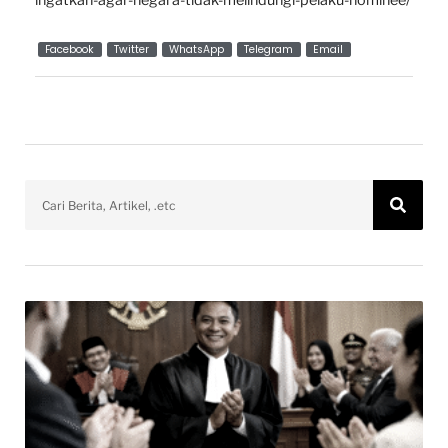
ingatkan-agar-negara-tidak-melindungi-pelaku-nominee/
Facebook
Twitter
WhatsApp
Telegram
Email