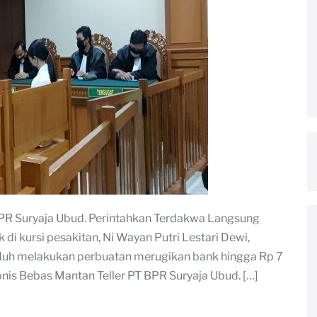
BPR Suryaja Ubud. Perintahkan Terdakwa Langsung
 kursi pesakitan, Ni Wayan Putri Lestari Dewi,
uduh melakukan perbuatan merugikan bank hingga Rp 7
onis Bebas Mantan Teller PT BPR Suryaja Ubud. […]