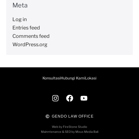
Meta
Log in
Entries feed
Comments feed
WordPress.org
Konsultasi
Hubungi Kami
Lokasi
GENDO LAW OFFICE
Web by FireStone Studio
Mainntenance & SEO by Mous Media Bali